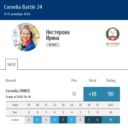
Cornelia Battle 24
13-15 декабря 2024
Нестерова
Ирина
HCP:4.9
14/12
Round
Pos
Total
Today
Cornelia PRINCE
+18
90
12
Старт в 11:09 Ти 19
Hole
19
20
21
22
23
24
25
26
27
OUT
Par
4
4
3
4
5
4
3
5
4
36
Gross
4
5
3
5
7
5
3
7
6
45