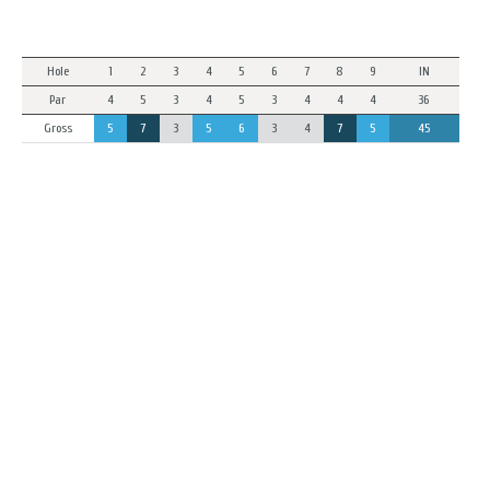
Hole
1
2
3
4
5
6
7
8
9
IN
Par
4
5
3
4
5
3
4
4
4
36
Gross
5
7
3
5
6
3
4
7
5
45