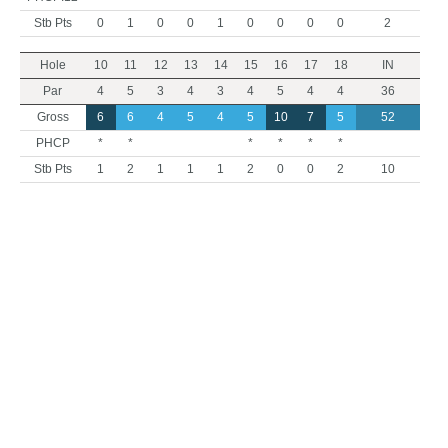
Stb Pts
0
1
0
0
1
0
0
0
0
2
Hole
10
11
12
13
14
15
16
17
18
IN
Par
4
5
3
4
3
4
5
4
4
36
Gross
6
6
4
5
4
5
10
7
5
52
PHCP
*
*
*
*
*
*
Stb Pts
1
2
1
1
1
2
0
0
2
10