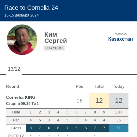
Race to Cornelia 24
13-15 декабря 2024
Ким
КОМАНДА
Казахстан
Сергей
HCP:12.5
13/12
Round
Pos
Total
Today
Cornelia KING
12
12
16
Старт в 09:39 Ти 1
Hole
1
2
3
4
5
6
7
8
9
OUT
Par
4
5
3
4
5
3
4
4
4
36
Gross
8
7
6
8
7
5
6
7
7
61
PHCP:12
*
*
*
*
*
*